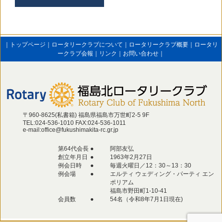
｜
トップページ
｜
ロータリークラブについて
｜
ロータリークラブ概要
｜
ロータリ
ークラブ会報
｜
リンク
｜
お問い合わせ
｜
〒960-8625(私書箱) 福島県福島市万世町2‐5 9F
TEL:024-536-1010 FAX:024-536-1011
e-mail:office@fukushimakita-rc.gr.jp
第64代会長
●
阿部友弘
創立年月日
●
1963年2月27日
例会日時
●
毎週火曜日／12：30～13：30
例会場
●
エルティ ウェディング・パーティ エン
ポリアム
福島市野田町1-10-41
会員数
●
54名（令和8年7月1日現在)