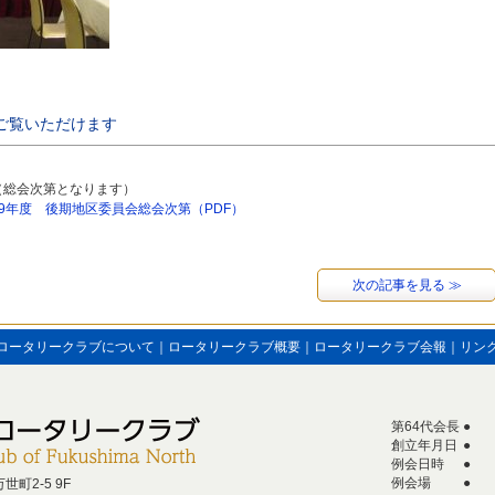
ご覧いただけます
（総会次第となります）
-19年度 後期地区委員会総会次第（PDF）
次の記事を見る ≫
ロータリークラブについて
｜
ロータリークラブ概要
｜
ロータリークラブ会報
｜
リン
第64代会長
●
創立年月日
●
例会日時
●
例会場
●
世町2‐5 9F