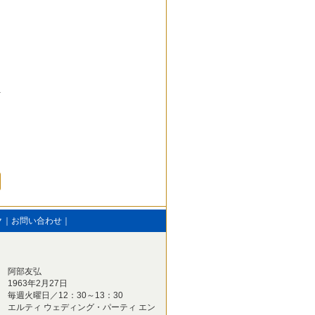
ク
｜
お問い合わせ
｜
阿部友弘
1963年2月27日
毎週火曜日／12：30～13：30
エルティ ウェディング・パーティ エン