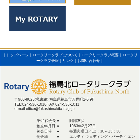
｜
トップページ
｜
ロータリークラブについて
｜
ロータリークラブ概要
｜
ロータリ
ークラブ会報
｜
リンク
｜
お問い合わせ
｜
〒960-8625(私書箱) 福島県福島市万世町2‐5 9F
TEL:024-536-1010 FAX:024-536-1011
e-mail:office@fukushimakita-rc.gr.jp
第64代会長
●
阿部友弘
創立年月日
●
1963年2月27日
例会日時
●
毎週火曜日／12：30～13：30
例会場
●
エルティ ウェディング・パーティ エン