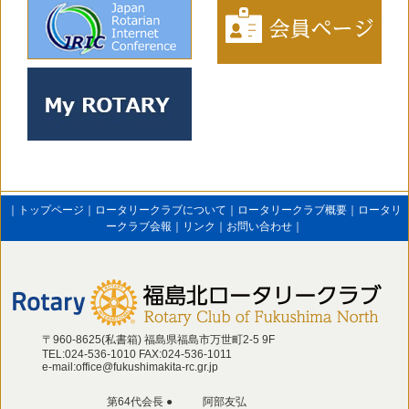
｜
トップページ
｜
ロータリークラブについて
｜
ロータリークラブ概要
｜
ロータリ
ークラブ会報
｜
リンク
｜
お問い合わせ
｜
〒960-8625(私書箱) 福島県福島市万世町2‐5 9F
TEL:024-536-1010 FAX:024-536-1011
e-mail:office@fukushimakita-rc.gr.jp
第64代会長
●
阿部友弘