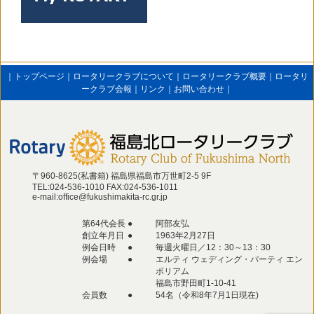
｜
トップページ
｜
ロータリークラブについて
｜
ロータリークラブ概要
｜
ロータリ
ークラブ会報
｜
リンク
｜
お問い合わせ
｜
〒960-8625(私書箱) 福島県福島市万世町2‐5 9F
TEL:024-536-1010 FAX:024-536-1011
e-mail:office@fukushimakita-rc.gr.jp
第64代会長
●
阿部友弘
創立年月日
●
1963年2月27日
例会日時
●
毎週火曜日／12：30～13：30
例会場
●
エルティ ウェディング・パーティ エン
ポリアム
福島市野田町1-10-41
会員数
●
54名（令和8年7月1日現在)