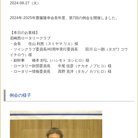
2024-08-27（火）
2024年-2025年齋藤隆幸会長年度、第7回の例会を開催しました。
【本日のお客様】
尼崎西ロータリークラブ
・会長 住山 利恵（スミヤマ リエ）様
・ツインクラブ委員長/40周年実行委員長 田川 公一朗（タガワ コウ
イチロウ）様
・副幹事 橋本 好弘（ハシモト ヨシヒロ）様
・ロータリー財団委員長 中尾 信彦（ナカオ ノブヒコ）様
・ロータリー情報委員長 髙野 克洋（タカノ カツヒロ）様
例会の様子