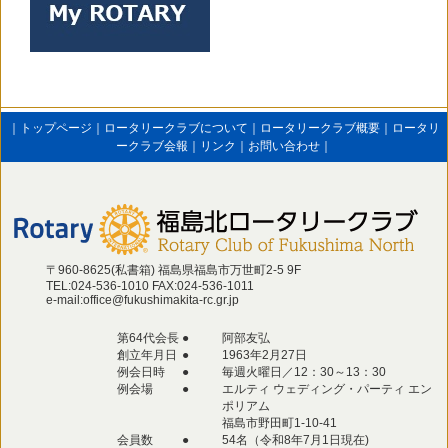
｜
トップページ
｜
ロータリークラブについて
｜
ロータリークラブ概要
｜
ロータリ
ークラブ会報
｜
リンク
｜
お問い合わせ
｜
〒960-8625(私書箱) 福島県福島市万世町2‐5 9F
TEL:024-536-1010 FAX:024-536-1011
e-mail:office@fukushimakita-rc.gr.jp
第64代会長
●
阿部友弘
創立年月日
●
1963年2月27日
例会日時
●
毎週火曜日／12：30～13：30
例会場
●
エルティ ウェディング・パーティ エン
ポリアム
福島市野田町1-10-41
会員数
●
54名（令和8年7月1日現在)