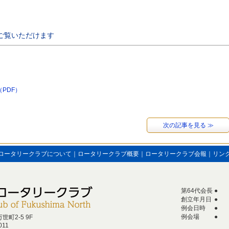
ご覧いただけます
（PDF）
次の記事を見る ≫
ロータリークラブについて
｜
ロータリークラブ概要
｜
ロータリークラブ会報
｜
リン
第64代会長
●
創立年月日
●
例会日時
●
例会場
●
世町2‐5 9F
011