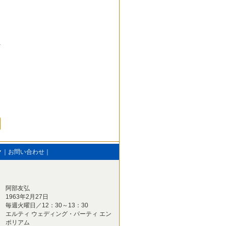
ク
｜
お問い合わせ
｜
阿部友弘
1963年2月27日
毎週火曜日／12：30～13：30
エルティ ウェディング・パーティ エン
ポリアム