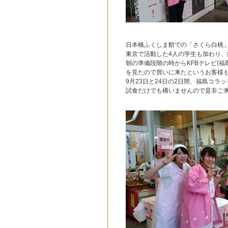
日本橋ふくしま館での「さくら白桃
東京で活動した4人の学生も加わり、
朝の準備段階の時からKFBテレビ(
を見たので買いに来たというお客様
9月23日と24日の2日間、福島コラ
試食だけでも構いませんので是非ご