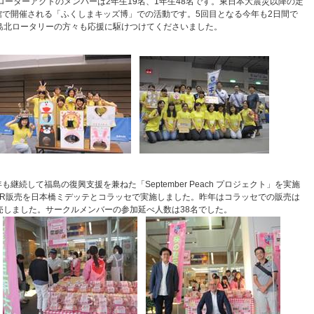
ローターアクトのメンバーは2年生19名、1年生48名です。東日本大震災以降の定
で開催される「ふくしまキッズ博」での活動です。5回目となる今年も2日間で
。福島北ロータリーの方々も応援に駆けつけてくださいました。
続して福島の復興支援を兼ねた「September Peach プロジェクト」を実施
PR販売を日本橋ミデッテとコラッセで実施しました。昨年はコラッセでの販売は
売しました。サークルメンバーの参加延べ人数は38名でした。