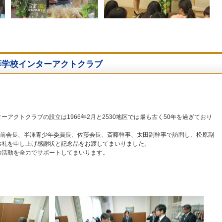
等学校インターアクトクラブ
アクトクラブの設立は1966年2月と2530地区では最も古く50年を過ぎており
直前会長、半澤青少年委員長、佐藤会長、斎藤幹事、太田副幹事で訪問し、松原副
お礼を申し上げ感謝状と記念品をお渡してまいりました。
の活動を全力でサポートしてまいります。